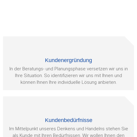
Lüftungsanlagen
Ob in Ihrem Eigenheim oder in Ihren Büro- oder
Kundenergründung
Unternehmensräumen – wir projektieren
Lüftungsanlagen jeder Dimension.
In der Beratungs- und Planungsphase versetzen wir uns in
Ihre Situation. So identifizieren wir uns mit Ihnen und
können Ihnen Ihre individuelle Lösung anbieten.
Mehr Infos
Kundenbedürfnisse
Im Mittelpunkt unseres Denkens und Handelns stehen Sie
als Kunde mit Ihren Bedürfnissen. Wir wollen Ihnen den