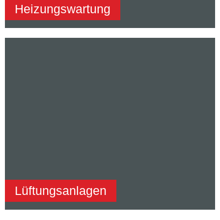
Heizungswartung
Heizungswartung & Notdienst
Wir stellen die optimale Funktion sicher und sorgen
für eine lange Lebensdauer Ihrer Heizungsanlage.
Gleichzeitig bieten wir für unsere Bestandskunden
einen Notdienst.
Mehr Infos
Lüftungsanlagen